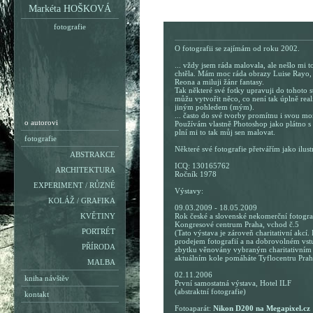
Markéta HOŠKOVÁ
fotografie
O fotografii se zajímám od roku 2002.
... vždy jsem ráda malovala, ale nešlo mi t
chtěla. Mám moc ráda obrazy Luise Rayo,
Reona a miluji žánr fantasy.
Tak některé své fotky upravuji do tohoto s
můžu vytvořit něco, co není tak úplně reali
jiným pohledem (mým).
... často do své tvorby promítnu i svou m
o autorovi
Používám vlastně Photoshop jako plátno s b
plní mi to tak můj sen malovat.
fotografie
Některé své fotografie přetvářím jako ilust
ABSTRAKCE
ICQ: 130165762
ARCHITEKTURA
Ročník 1978
EXPERIMENT / RŮZNÉ
Výstavy:
KOLÁŽ / GRAFIKA
09.03.2009 - 18.05.2009
KVĚTINY
Rok české a slovenské nekomerční fotogra
Kongresové centrum Praha, vchod č.5
PORTRÉT
(Tato výstava je zároveň charitativní akcí.
prodejem fotografií a na dobrovolném vs
PŘÍRODA
zbytku věnovány vybraným charitativním
aktuálním kole pomáháte Tyflocentru Prah
MALBA
02.11.2006
kniha návštěv
První samostatná výstava, Hotel ILF
(abstraktní fotografie)
kontakt
Fotoaparát:
Nikon D200 na Megapixel.cz