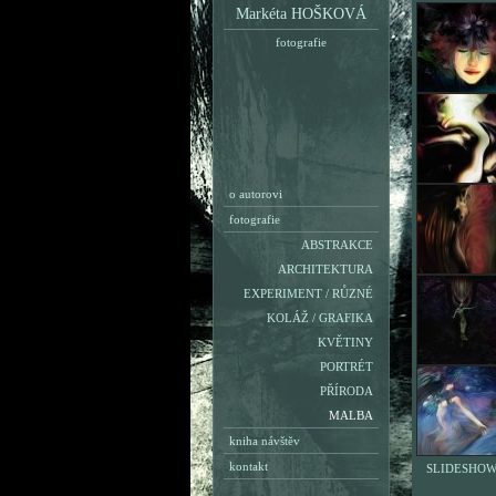
Markéta HOŠKOVÁ
fotografie
o autorovi
fotografie
ABSTRAKCE
ARCHITEKTURA
EXPERIMENT / RŮZNÉ
KOLÁŽ / GRAFIKA
KVĚTINY
PORTRÉT
PŘÍRODA
MALBA
kniha návštěv
kontakt
SLIDESHO