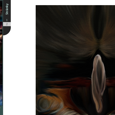
1
2
W